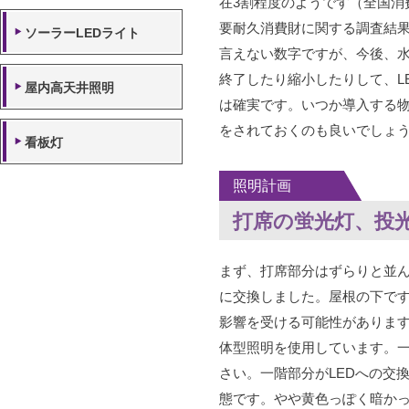
在3割程度のようです（全国消費
要耐久消費財に関する調査結
ソーラーLEDライト
言えない数字ですが、今後、
終了したり縮小したりして、L
屋内高天井照明
は確実です。いつか導入する
をされておくのも良いでしょ
看板灯
照明計画
打席の蛍光灯、投
まず、打席部分はずらりと並ん
に交換しました。屋根の下で
影響を受ける可能性がありま
体型照明を使用しています。
さい。一階部分がLEDへの交
態です。やや黄色っぽく暗か