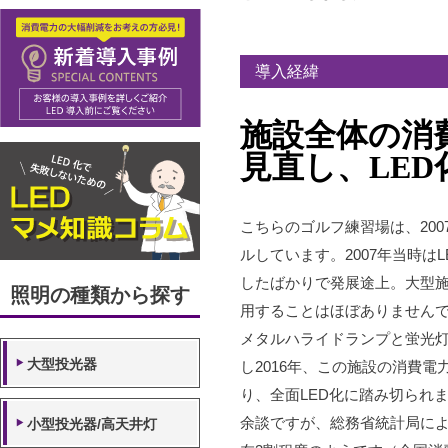
導入経緯
施設全体の消
見直し、LED
こちらのゴルフ練習場は、20
ルしています。2007年当時は
したばかりで発展途上。大型施
照明の種類から探す
用することはほぼありません
メタルハライドランプと蛍光
大型投光器
し2016年、この施設の消費電
り、全面LED化に踏み切られ
余談ですが、総務省統計局によ
小型投光器/高天井灯