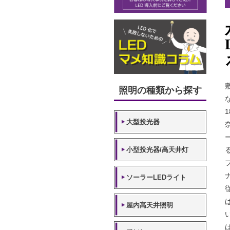
照明の種類から探す
大型投光器
小型投光器/高天井灯