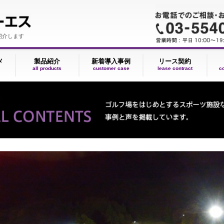
事例をご紹介します
Dのススメ
製品紹介
新着導入事例
リース
oncept
all products
customer case
lease co