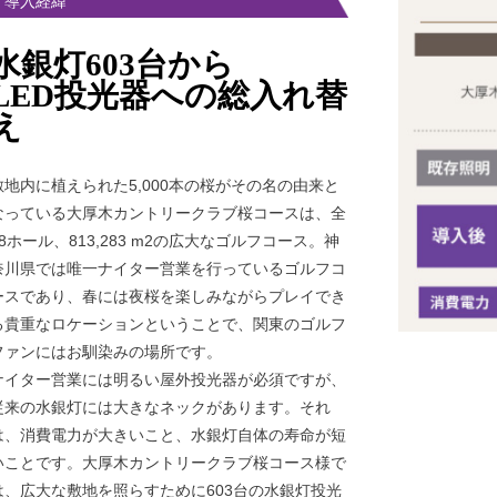
とLED化が進んでいます！
導入経緯
水銀灯603台から
LED投光器への総入れ替
え
敷地内に植えられた5,000本の桜がその名の由来と
なっている大厚木カントリークラブ桜コースは、全
18ホール、813,283 m2の広大なゴルフコース。神
奈川県では唯一ナイター営業を行っているゴルフコ
ースであり、春には夜桜を楽しみながらプレイでき
る貴重なロケーションということで、関東のゴルフ