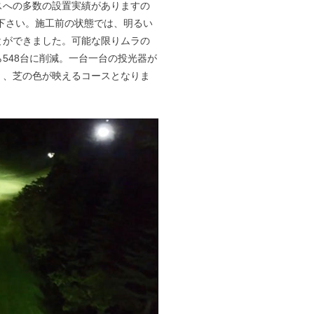
いないとコースに大きな影が落ちてしまうことで
るので、ムラなく照射するのは非常に困難です。
それでは設置コストも電気代も増大し、コース内
を要するので、綿密な照度分布図の作成が欠かせま
はゴルフコースへの多数の設置実績がありますの
下の写真をご覧下さい。施工前の状態では、明るい
部分を消すことができました。可能な限りムラの
は603台から548台に削減。一台一台の投光器が
前よりも明るく、芝の色が映えるコースとなりま
りません！