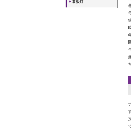
ソーラーLEDライト
屋内高天井照明
看板灯