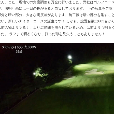
照明計画
ムラなく照らし、影を作らない
ナイタープレイで問題となるのは、照明がきちんと足りて
す。ゴルフコースは平らなグラウンドとは異なり起伏があ
投光器を大量に追加すれば解決できるかもしれませんが、
でポールが邪魔になってしまうでしょう。 設置には技術
せん。また、現地での角度調整も万全に行いました。弊社
で、照明計画には一日の長があると自負しております。 
部分と暗い部分に大きな明度差があります。施工後は暗い
ない、新しいナイターコースの誕生です！ しかも、設置台数
以前の物より明るく、より広範囲を照らしているため、以
した。 ラフまで明るくなり、打った球を見失うこともあ