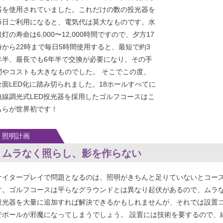
ファンにはお馴染みの場所です。
ナイター営業には明るい屋外投光器が必須ですが、
従来の水銀灯には大きなネックがあります。それ
は、消費電力が大きいこと、水銀灯自体の寿命が短
いことです。大厚木カントリークラブ桜コース様で
は、広大な敷地を照らすために603台の水銀灯投光
器を使用されていました。これだけの数の投光器を
毎日ご利用になると、電気代は莫大なものです。水
銀灯の寿命は6,000〜12,000時間ですので、夕方17
時から22時まで毎日5時間使用すると、最短で約3
年半、最長でも6年半で交換が必要になり、その手
間やコストも大きなものでした。 そこでこの度、
全面LED化に踏み切られました。18ホールすべてに
無線調光式LED投光器を採用したゴルフコースはこ
ちらが世界初です！