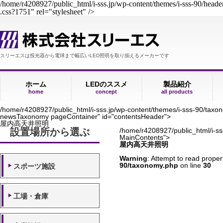
/home/r4208927/public_html/i-sss.jp/wp-content/themes/i-sss-90/heade
.css?1751" rel="stylesheet" />
スリーエスは投光器から電球まで幅広いLED照明を取り揃えるメーカーです
ホーム
LEDのススメ
製品紹介
home
concept
all products
/home/r4208927/public_html/i-sss.jp/wp-content/themes/i-sss-90/taxo
newsTaxonomy pageContainer" id="contentsHeader">
屋内高天井照明
設置場所から選ぶ
/home/r4208927/public_html/i-ss
MainContents">
屋内高天井照明
Warning
: Attempt to read proper
90/taxonomy.php
on line
30
スポーツ施設
工場・倉庫