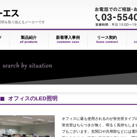
いLED照明を取り揃えるメーカーです
Dのススメ
製品紹介
新着導入事例
リース
oncept
all products
customer case
lease co
オフィスのLED照明
オフィスに最も使用されるのが