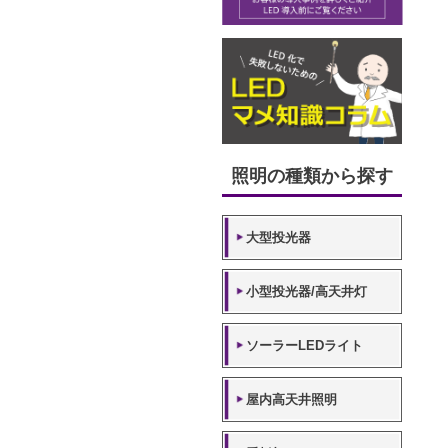
照明の種類から探す
大型投光器
小型投光器/高天井灯