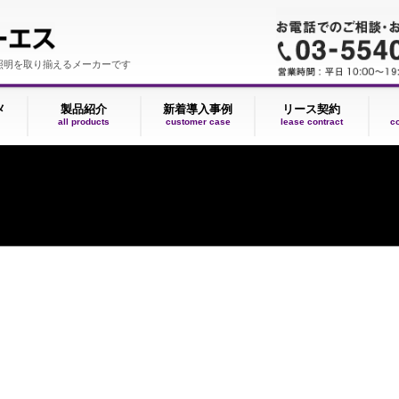
いLED照明を取り揃えるメーカーです
Dのススメ
製品紹介
新着導入事例
リース
oncept
all products
customer case
lease co