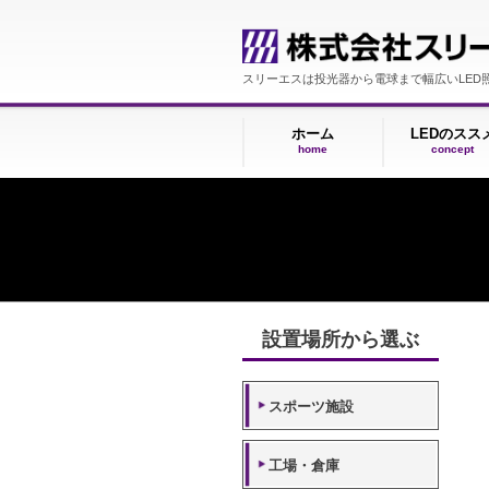
スリーエスは投光器から電球まで幅広
ホーム
LE
home
c
設置場所から選ぶ
スポーツ施設