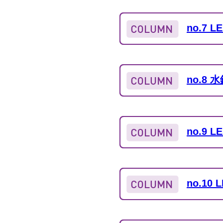
no.7
no.8
no.9
no.1